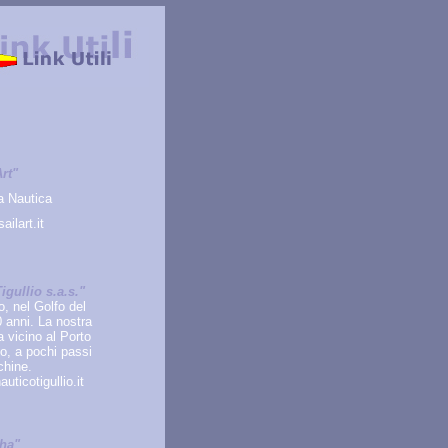
Art"
a Nautica
ailart.it
igullio s.a.s."
, nel Golfo del
0 anni. La nostra
a vicino al Porto
o, a pochi passi
chine.
uticotigullio.it
ha"