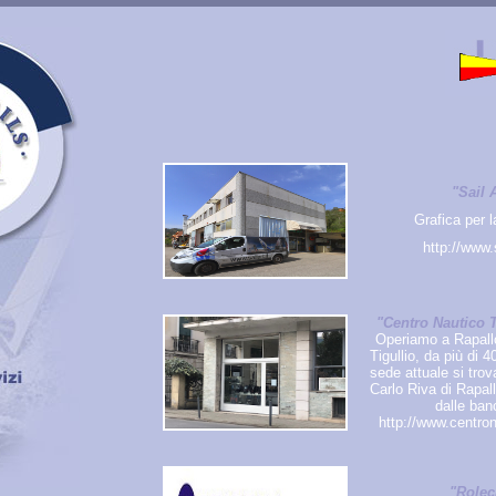
"Sail 
Grafica per l
http://www.s
"Centro Nautico T
Operiamo a Rapallo
Tigullio, da più di 4
sede attuale si trov
Carlo Riva di Rapall
dalle ban
http://www.centrona
"Rolec