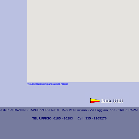
Visualizzazione ingrandita della mappa
 di RIPARAZIONI - TAPPEZZERIA NAUTICA di Valli Luciano - Via Laggiaro, 55e - 16035 RAPA
TEL UFFICIO: 0185 - 60283 Cell: 335 - 7105270