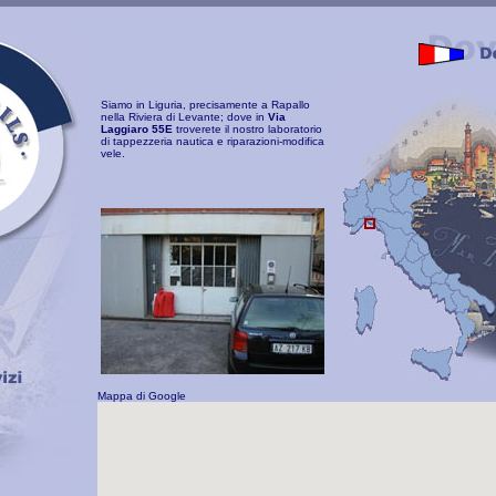
Siamo in Liguria, precisamente a Rapallo
nella Riviera di Levante; dove in
Via
Laggiaro 55E
troverete il nostro laboratorio
di tappezzeria nautica e riparazioni-modifica
vele.
Mappa di Google